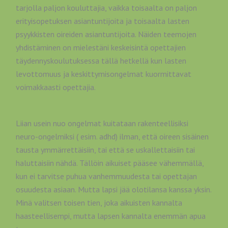
tarjolla paljon kouluttajia, vaikka toisaalta on paljon
erityisopetuksen asiantuntijoita ja toisaalta lasten
psyykkisten oireiden asiantuntijoita. Näiden teemojen
yhdistäminen on mielestäni keskeisintä opettajien
täydennyskoulutuksessa tällä hetkellä kun lasten
levottomuus ja keskittymisongelmat kuormittavat
voimakkaasti opettajia.
Liian usein nuo ongelmat kuitataan rakenteellisiksi
neuro-ongelmiksi ( esim. adhd) ilman, että oireen sisäinen
tausta ymmärrettäisiin, tai että se uskallettaisiin tai
haluttaisiin nähdä. Tällöin aikuiset pääsee vähemmällä,
kun ei tarvitse puhua vanhemmuudesta tai opettajan
osuudesta asiaan. Mutta lapsi jää olotilansa kanssa yksin.
Minä valitsen toisen tien, joka aikuisten kannalta
haasteellisempi, mutta lapsen kannalta enemmän apua