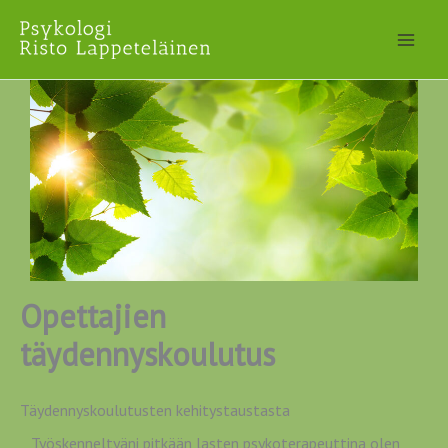
Siirry
sisältöön
Opettajien
täydennyskoulutus
Täydennyskoulutusten kehitystaustasta
Työskenneltyäni pitkään lasten psykoterapeuttina olen