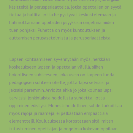
käsitteitä ja perusperiaatteita, jotka opettajien on syytä
tietää ja hallita, jotta he pystyvät keskustelemaan ja
hahmottamaan oppilaiden psyykkisiä ongelmia niiden
tuen pohjaksi. Puhetta on myös kuntoutuksen ja
auttamisen perusasetelmista ja perusperiaatteista.
Lapsen kohtaamiseen syvennytään myös, herkkään
kosketukseen lapsen ja opettajan välillä, siihen
hoidolliseen suhteeseen, joka usein on tarpeen luoda
pedagogisen suhteen ohelle, jotta lapsi selviäisi ja
jaksaisi paremmin. Arviolta ehkä jo joka kolmas lapsi
tarvitsisi jonkinlaista hoidollista suhdetta, jotta
oppiminen edistyisi. Monesti hoidollinen suhde tarkoittaa
myös rajoja ja raameja, ei pelkästään empaattisia
elementtejä. Koulutuksessa korostetaan sitä, miten
tutustuminen opettajan ja ongelmia kokevan oppilaan