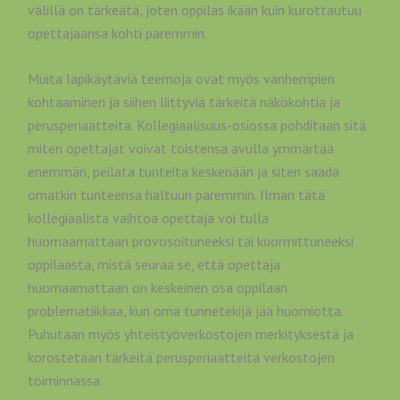
välillä on tärkeätä, joten oppilas ikään kuin kurottautuu
opettajaansa kohti paremmin.
Muita läpikäytäviä teemoja ovat myös vanhempien
kohtaaminen ja siihen liittyviä tärkeitä näkökohtia ja
perusperiaatteita. Kollegiaalisuus-osiossa pohditaan sitä
miten opettajat voivat toistensa avulla ymmärtää
enemmän, peilata tunteita keskenään ja siten saada
omatkin tunteensa haltuun paremmin. Ilman tätä
kollegiaalista vaihtoa opettaja voi tulla
huomaamattaan provosoituneeksi tai kuormittuneeksi
oppilaasta, mistä seuraa se, että opettaja
huomaamattaan on keskeinen osa oppilaan
problematiikkaa, kun oma tunnetekijä jää huomiotta.
Puhutaan myös yhteistyöverkostojen merkityksestä ja
korostetaan tärkeitä perusperiaatteita verkostojen
toiminnassa.