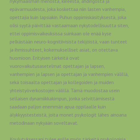
nykymaailman menosta, kiireestä, ahdingosta ja
epävarmuudesta, joka koskettaa niin lasten vanhempia,
opettajia kuin lapsiakin. Puhun oppimiskäsityksestä, joka
olisi syytä päivittää vastaamaan nykytodellisuutta siten,
ettei oppimisvaikeuksissa suinkaan ole enää kyse
pelkästään neuro-kognitiivisista tekijöistä, vaan tunteet
ja ihmissuhteet, kokemukselliset asiat, on otettava
huomioon. Erityisen tärkeitä ovat
vuorovaikutusasetelmat opettajan ja lapsen,
vanhempien ja lapsen ja opettajan ja vanhempien välillä,
sekä toisaalta opettajan ja kollegoiden ja muiden
yhteistyöverkostojen välillä. Tämä muodostaa usein
sellaisen dynamiikkakimpun, jonka selvittämisestä
saadaan paljon enemmän apua oppilaalle kuin
älykkyystesteistä, joita monet psykologit lähes ainoana
metodinaan nykyään soveltavat.
Koulutuksessani tulee esille myös tärkeitä psykologisia