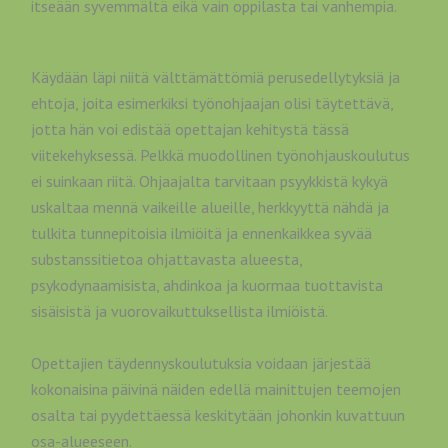
itseään syvemmältä eikä vain oppilasta tai vanhempia.
Käydään läpi niitä välttämättömiä perusedellytyksiä ja
ehtoja, joita esimerkiksi työnohjaajan olisi täytettävä,
jotta hän voi edistää opettajan kehitystä tässä
viitekehyksessä. Pelkkä muodollinen työnohjauskoulutus
ei suinkaan riitä. Ohjaajalta tarvitaan psyykkistä kykyä
uskaltaa mennä vaikeille alueille, herkkyyttä nähdä ja
tulkita tunnepitoisia ilmiöitä ja ennenkaikkea syvää
substanssitietoa ohjattavasta alueesta,
psykodynaamisista, ahdinkoa ja kuormaa tuottavista
sisäisistä ja vuorovaikuttuksellista ilmiöistä.
Opettajien täydennyskoulutuksia voidaan järjestää
kokonaisina päivinä näiden edellä mainittujen teemojen
osalta tai pyydettäessä keskitytään johonkin kuvattuun
osa-alueeseen.