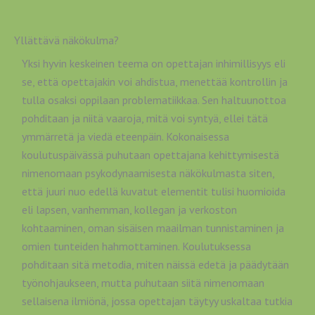
Yllättävä näkökulma?
Yksi hyvin keskeinen teema on opettajan inhimillisyys eli
se, että opettajakin voi ahdistua, menettää kontrollin ja
tulla osaksi oppilaan problematiikkaa. Sen haltuunottoa
pohditaan ja niitä vaaroja, mitä voi syntyä, ellei tätä
ymmärretä ja viedä eteenpäin. Kokonaisessa
koulutuspäivässä puhutaan opettajana kehittymisestä
nimenomaan psykodynaamisesta näkökulmasta siten,
että juuri nuo edellä kuvatut elementit tulisi huomioida
eli lapsen, vanhemman, kollegan ja verkoston
kohtaaminen, oman sisäisen maailman tunnistaminen ja
omien tunteiden hahmottaminen. Koulutuksessa
pohditaan sitä metodia, miten näissä edetä ja päädytään
työnohjaukseen, mutta puhutaan siitä nimenomaan
sellaisena ilmiönä, jossa opettajan täytyy uskaltaa tutkia