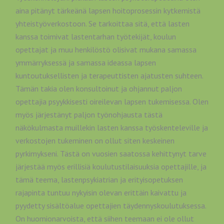
aina pitänyt tärkeänä lapsen hoitoprosessin kytkemistä
yhteistyöverkostoon. Se tarkoittaa sitä, että lasten
kanssa toimivat lastentarhan työtekijät, koulun
opettajat ja muu henkilöstö olisivat mukana samassa
ymmärryksessä ja samassa ideassa lapsen
kuntoutuksellisten ja terapeuttisten ajatusten suhteen.
Tämän takia olen konsultoinut ja ohjannut paljon
opettajia psyykkisesti oireilevan lapsen tukemisessa. Olen
myös järjestänyt paljon työnohjausta tästä
näkökulmasta muillekin lasten kanssa työskenteleville ja
verkostojen tukeminen on ollut siten keskeinen
pyrkimykseni. Tästä on vuosien saatossa kehittynyt tarve
järjestää myös erillisiä koulutustilaisuuksia opettajille, ja
tämä teema, lastenpsykiatrian ja erityisopetuksen
rajapinta tuntuu nykyisin olevan erittäin kaivattu ja
pyydetty sisältöalue opettajien täydennyskoulutuksessa.
On huomionarvoista, että siihen teemaan ei ole ollut