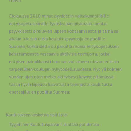
tuova.
Elokuussa 2010 minut pyydettiin valtakunnallisille
erityisopetuspäiville Jyväskylään pitämään luento
psyykkisesti oireilevan lapsen kohtaamisesta ja tämä sai
aikaan lukuisia uusia koulutuspyyntöjä eri puolille
Suomea, koska siellä oli paikalla monia erityisopetuksen
kehittämisestä vastaavia aktiivisia toimijoita, jotka
erityisen painokkaasti huomasivat aiheen olevan erittäin
tarpeellinen koulujen nykytodellisuudessa. Nyt yli kolmen
vuoden ajan olen melko aktiivisesti käynyt pitämässä
tästä hyvin kipeästi kaivatusta teemasta koulutusta
opettajille eri puolilla Suomea.
Koulutuksen keskeisiä sisältöjä
Tyypillinen koulutuspäiväni sisältää pohdintaa