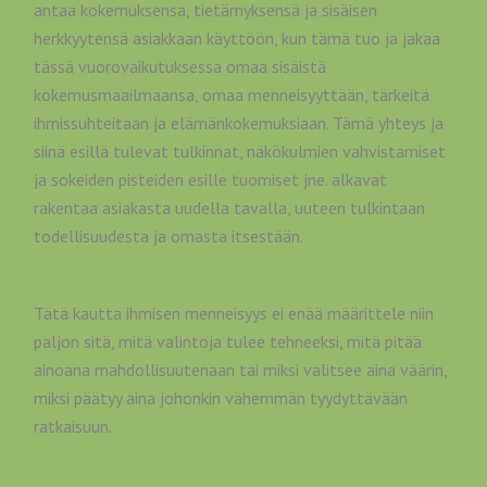
antaa kokemuksensa, tietämyksensä ja sisäisen
herkkyytensä asiakkaan käyttöön, kun tämä tuo ja jakaa
tässä vuorovaikutuksessa omaa sisäistä
kokemusmaailmaansa, omaa menneisyyttään, tärkeitä
ihmissuhteitaan ja elämänkokemuksiaan. Tämä yhteys ja
siinä esillä tulevat tulkinnat, näkökulmien vahvistamiset
ja sokeiden pisteiden esille tuomiset jne. alkavat
rakentaa asiakasta uudella tavalla, uuteen tulkintaan
todellisuudesta ja omasta itsestään.
Tätä kautta ihmisen menneisyys ei enää määrittele niin
paljon sitä, mitä valintoja tulee tehneeksi, mitä pitää
ainoana mahdollisuutenaan tai miksi valitsee aina väärin,
miksi päätyy aina johonkin vähemmän tyydyttävään
ratkaisuun.