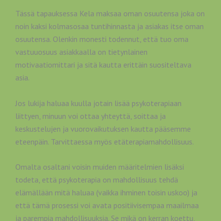
Tässä tapauksessa Kela maksaa oman osuutensa joka on
noin kaksi kolmasosaa tuntihinnasta ja asiakas itse oman
osuutensa. Olenkin monesti todennut, että tuo oma
vastuuosuus asiakkaalla on tietynlainen
motivaatiomittari ja sitä kautta erittäin suositeltava
asia.
Jos lukija haluaa kuulla jotain lisää psykoterapiaan
liittyen, minuun voi ottaa yhteyttä, soittaa ja
keskustelujen ja vuorovaikutuksen kautta pääsemme
eteenpäin. Tarvittaessa myös etäterapiamahdollisuus.
Omalta osaltani voisin muiden määritelmien lisäksi
todeta, että psykoterapia on mahdollisuus tehdä
elämällään mitä haluaa (vaikka ihminen toisin uskoo) ja
että tämä prosessi voi avata positiivisempaa maailmaa
ja parempia mahdollisuuksia. Se mikä on kerran koettu,