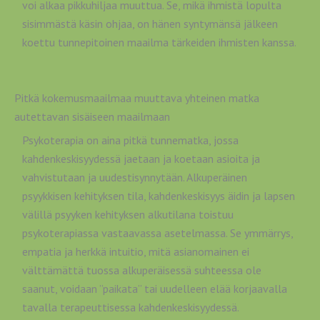
voi alkaa pikkuhiljaa muuttua. Se, mikä ihmistä lopulta
sisimmästä käsin ohjaa, on hänen syntymänsä jälkeen
koettu tunnepitoinen maailma tärkeiden ihmisten kanssa.
Pitkä kokemusmaailmaa muuttava yhteinen matka
autettavan sisäiseen maailmaan
Psykoterapia on aina pitkä tunnematka, jossa
kahdenkeskisyydessä jaetaan ja koetaan asioita ja
vahvistutaan ja uudestisynnytään. Alkuperäinen
psyykkisen kehityksen tila, kahdenkeskisyys äidin ja lapsen
välillä psyyken kehityksen alkutilana toistuu
psykoterapiassa vastaavassa asetelmassa. Se ymmärrys,
empatia ja herkkä intuitio, mitä asianomainen ei
välttämättä tuossa alkuperäisessä suhteessa ole
saanut, voidaan ”paikata” tai uudelleen elää korjaavalla
tavalla terapeuttisessa kahdenkeskisyydessä.