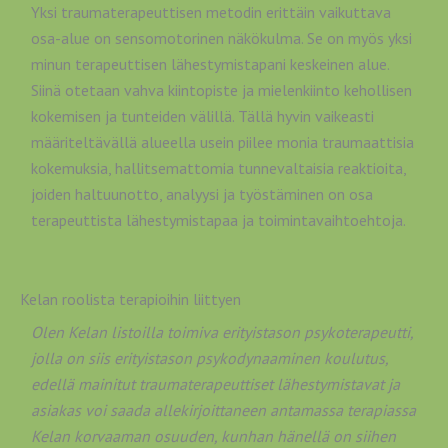
Yksi traumaterapeuttisen metodin erittäin vaikuttava
osa-alue on sensomotorinen näkökulma. Se on myös yksi
minun terapeuttisen lähestymistapani keskeinen alue.
Siinä otetaan vahva kiintopiste ja mielenkiinto kehollisen
kokemisen ja tunteiden välillä. Tällä hyvin vaikeasti
määriteltävällä alueella usein piilee monia traumaattisia
kokemuksia, hallitsemattomia tunnevaltaisia reaktioita,
joiden haltuunotto, analyysi ja työstäminen on osa
terapeuttista lähestymistapaa ja toimintavaihtoehtoja.
Kelan roolista terapioihin liittyen
Olen Kelan listoilla toimiva erityistason psykoterapeutti,
jolla on siis erityistason psykodynaaminen koulutus,
edellä mainitut traumaterapeuttiset lähestymistavat ja
asiakas voi saada allekirjoittaneen antamassa terapiassa
Kelan korvaaman osuuden, kunhan hänellä on siihen