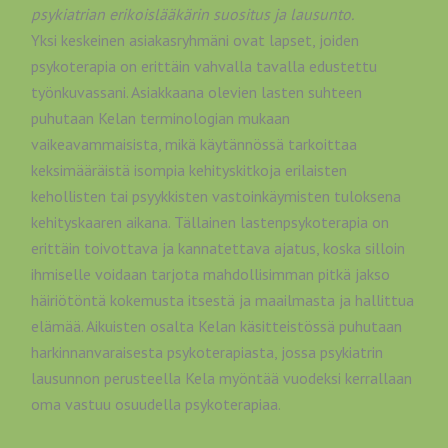
psykiatrian erikoislääkärin suositus ja lausunto.
Yksi keskeinen asiakasryhmäni ovat lapset, joiden
psykoterapia on erittäin vahvalla tavalla edustettu
työnkuvassani. Asiakkaana olevien lasten suhteen
puhutaan Kelan terminologian mukaan
vaikeavammaisista, mikä käytännössä tarkoittaa
keksimääräistä isompia kehityskitkoja erilaisten
kehollisten tai psyykkisten vastoinkäymisten tuloksena
kehityskaaren aikana. Tällainen lastenpsykoterapia on
erittäin toivottava ja kannatettava ajatus, koska silloin
ihmiselle voidaan tarjota mahdollisimman pitkä jakso
häiriötöntä kokemusta itsestä ja maailmasta ja hallittua
elämää. Aikuisten osalta Kelan käsitteistössä puhutaan
harkinnanvaraisesta psykoterapiasta, jossa psykiatrin
lausunnon perusteella Kela myöntää vuodeksi kerrallaan
oma vastuu osuudella psykoterapiaa.