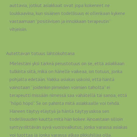
auttavia, jotkut asiakkaat ovat jopa kokeneet ne
loukkaavina, kun sisäinen todellisuus ei ollenkaan kykene
vastaamaan ”positiivisen ja innokkaan terapeutin”
vihjeisiin.
Autettavan totuus lähtökohtana
Mielestäni yksi tärkeä perustotuus on se, että asiakkaan
tulkinta siitä, mikä on hänelle vaikeaa, on totuus, jonka
pohjalta edetään. Vaikka asiakas uskoisi, että häntä
vainotaan ”joidenkin pimeiden voimien taholta” ei
terapeutti missään nimessä saa vähätellä tai sanoa, että
”höpö höpö”. Se on pahinta mitä asiakkaalle voi tehdä.
Häneen täytyy eläytyä ja häntä täytyy uskoa sen
todellisuuden kautta mitä hän kokee. Ainoastaan silloin
syntyy riittävän syvä vuorovaikutus, jonka varassa asiakas
voi luottaa ja jonka varassa alkaa pikkuhiljaa olla