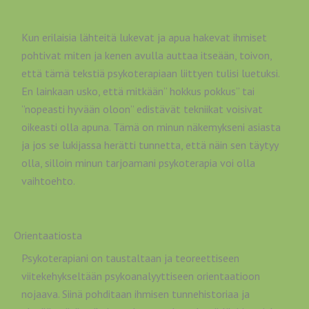
Kun erilaisia lähteitä lukevat ja apua hakevat ihmiset
pohtivat miten ja kenen avulla auttaa itseään, toivon,
että tämä tekstiä psykoterapiaan liittyen tulisi luetuksi.
En lainkaan usko, että mitkään” hokkus pokkus” tai
”nopeasti hyvään oloon” edistävät tekniikat voisivat
oikeasti olla apuna. Tämä on minun näkemykseni asiasta
ja jos se lukijassa herätti tunnetta, että näin sen täytyy
olla, silloin minun tarjoamani psykoterapia voi olla
vaihtoehto.
Orientaatiosta
Psykoterapiani on taustaltaan ja teoreettiseen
viitekehykseltään psykoanalyyttiseen orientaatioon
nojaava. Siinä pohditaan ihmisen tunnehistoriaa ja