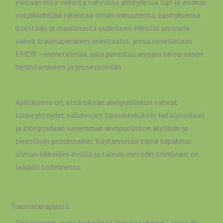
eletään niitä vaiheita vahvassa yhteydessä läpi ja asiakas
voi pikkuhiljaa rakentaa oman minuutensa, käsityksensä
itsestään ja maailmasta uudelleen. Minulla on myös
vahva traumaperäinen orientaatio, jossa sovelletaan
EMDR –menetelmää, joka perustuu aivojen oikea-vasen
herkistämiseen ja prosessointiin.
Ajatuksena on, että oikean aivopuoliskon vahvat
tunneyhteydet väliaivojen tunnekeskuksiin katalysoidaan
ja integroidaan vasemman aivopuoliskon älyllisiin ja
tiedollisiin prosesseihin. Käytännössä tämä tapahtuu
silmän liikkeiden avulla ja tämän metodin toimivuus on
laajalti todennettu.
Traumaterapiasta
Dissosiaatio- sana tarkoittaa ”poistaa yhteys”, jossa dis