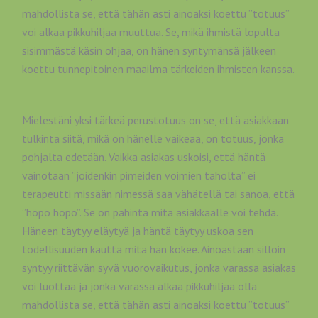
mahdollista se, että tähän asti ainoaksi koettu ”totuus”
voi alkaa pikkuhiljaa muuttua. Se, mikä ihmistä lopulta
sisimmästä käsin ohjaa, on hänen syntymänsä jälkeen
koettu tunnepitoinen maailma tärkeiden ihmisten kanssa.
Mielestäni yksi tärkeä perustotuus on se, että asiakkaan
tulkinta siitä, mikä on hänelle vaikeaa, on totuus, jonka
pohjalta edetään. Vaikka asiakas uskoisi, että häntä
vainotaan ”joidenkin pimeiden voimien taholta” ei
terapeutti missään nimessä saa vähätellä tai sanoa, että
”höpö höpö”. Se on pahinta mitä asiakkaalle voi tehdä.
Häneen täytyy eläytyä ja häntä täytyy uskoa sen
todellisuuden kautta mitä hän kokee. Ainoastaan silloin
syntyy riittävän syvä vuorovaikutus, jonka varassa asiakas
voi luottaa ja jonka varassa alkaa pikkuhiljaa olla
mahdollista se, että tähän asti ainoaksi koettu ”totuus”