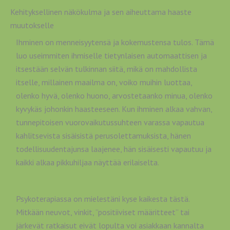
Kehityksellinen näkökulma ja sen aiheuttama haaste
muutokselle
Ihminen on menneisyytensä ja kokemustensa tulos. Tämä
luo useimmiten ihmiselle tietynlaisen automaattisen ja
itsestään selvän tulkinnan siitä, mikä on mahdollista
itselle, millainen maailma on, voiko muihin luottaa,
olenko hyvä, olenko huono, arvostetaanko minua, olenko
kyvykäs johonkin haasteeseen. Kun ihminen alkaa vahvan,
tunnepitoisen vuorovaikutussuhteen varassa vapautua
kahlitsevista sisäisistä perusolettamuksista, hänen
todellisuudentajunsa laajenee, hän sisäisesti vapautuu ja
kaikki alkaa pikkuhiljaa näyttää erilaiselta.
Psykoterapiassa on mielestäni kyse kaikesta tästä.
Mitkään neuvot, vinkit, ”positiiviset määritteet” tai
järkevät ratkaisut eivät lopulta voi asiakkaan kannalta