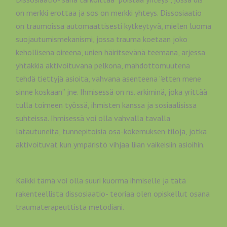
on merkki erottaa ja sos on merkki yhteys. Dissosiaatio
on traumoissa automaattisesti kytkeytyvä, mielen luoma
suojautumismekanismi, jossa trauma koetaan joko
kehollisena oireena, unien häiritsevänä teemana, arjessa
yhtäkkiä aktivoituvana pelkona, mahdottomuutena
tehdä tiettyjä asioita, vahvana asenteena ”etten mene
sinne koskaan” jne. Ihmisessä on ns. arkiminä, joka yrittää
tulla toimeen työssä, ihmisten kanssa ja sosiaalisissa
suhteissa. Ihmisessä voi olla vahvalla tavalla
latautuneita, tunnepitoisia osa-kokemuksen tiloja, jotka
aktivoituvat kun ympäristö vihjaa liian vaikeisiin asioihin.
Kaikki tämä voi olla suuri kuorma ihmiselle ja tätä
rakenteellista dissosiaatio- teoriaa olen opiskellut osana
traumaterapeuttista metodiani.